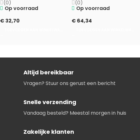
P.st/150Kg. P.pr.
(0)
(0)
Op voorraad
Op voorraad
€
32,70
€
64,34
TOEVOEGEN AAN WINKELWAGEN
TOEVOEGEN AAN WINKELWAGEN
Altijd bereikbaar
Vragen? Stuur ons gerust een bericht
Snelle verzending
Vandaag besteld? Meestal morgen in huis
Zakelijke klanten