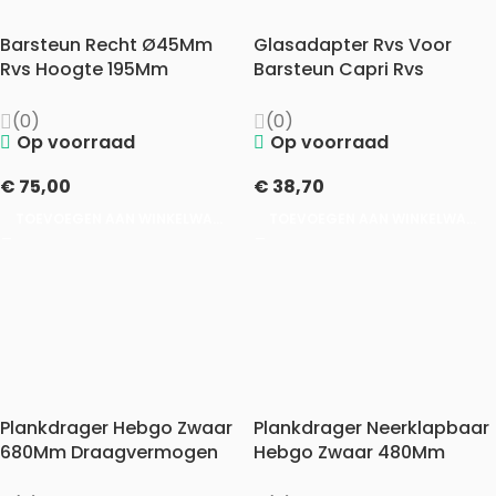
Barsteun Recht Ø45Mm
Glasadapter Rvs Voor
Rvs Hoogte 195Mm
Barsteun Capri Rvs
(0)
(0)
Op voorraad
Op voorraad
€
75,00
€
38,70
TOEVOEGEN AAN WINKELWAGEN
TOEVOEGEN AAN WINKELWAGEN
Plankdrager Hebgo Zwaar
Plankdrager Neerklapbaar
680Mm Draagvermogen
Hebgo Zwaar 480Mm
75Kg. P.st/150Kg. P.pr.
Draagvermogen 75Kg.