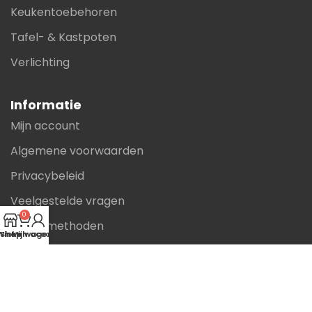
Keukentoebehoren
Tafel- & Kastpoten
Verlichting
Informatie
Mijn account
Algemene voorwaarden
Privacybeleid
Veelgestelde vragen
0
Betaalmethoden
Winkelwagen
Shop
Mijn account
Zakelijk bestellen
Contact