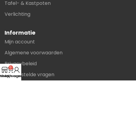
Tafel- & Kastpoten
Verlichting
Informatie
Mijn account
Algemene voorwaarden
Privacybeleid
0
Veelgestelde vragen
Winkelwagen
Shop
Mijn account
Betaalmethoden
Zakelijk bestellen
Contact
Smirnoffstraat 9a