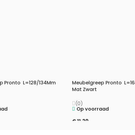
p Pronto L=128/134Mm
Meubelgreep Pronto L=1
Mat Zwart
(0)
aad
Op voorraad
€
11,20