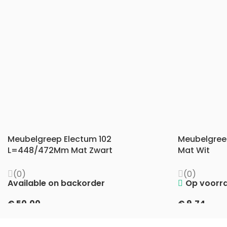
Meubelgreep Electum 102
Meubelgree
L=448/472Mm Mat Zwart
Mat Wit
(0)
(0)
Available on backorder
Op voorr
€
50,00
€
9,74