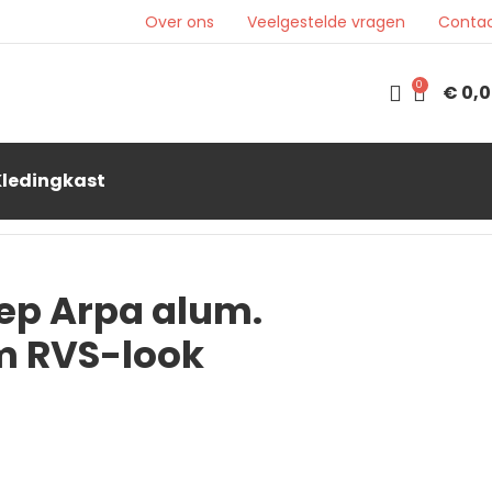
Over ons
Veelgestelde vragen
Conta
0
€
0,0
Kledingkast
ep Arpa alum.
 RVS-look