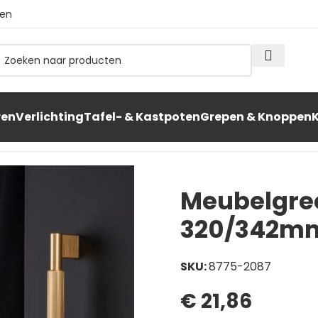
ten
ren
Verlichting
Tafel- & Kastpoten
Grepen & Knoppen
 320/342mm RVS-look
Meubelgre
320/342mm
SKU:
8775-2087
€
21,86