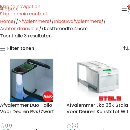
Skip to navigation
Skip to main content
Home
/
Afvalemmers
/
Inbouwafvalemmers
/
Achter draaideur
/
Kastbreedte 45cm
Toont alle 3 resultaten
Filter tonen
Afvalemmer Duo Hailo
Afvalemmer Eko 35K Stala
Voor Deuren Rvs/Zwart
Voor Deuren Kunststof Wit
2X8Ltr.
2X10/1X16Ltr.
(0)
(0)