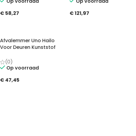
Op voorraad
Op voorraad
€
58,27
€
121,97
TOEVOEGEN AAN WINKELWAGEN
TOEVOEGEN AAN WINKELWAGEN
Afvalemmer Uno Hailo
Voor Deuren Kunststof
18Ltr.
(0)
Op voorraad
€
47,45
TOEVOEGEN AAN WINKELWAGEN