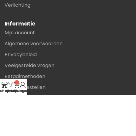
Verlichting
Informatie
Mijn account
Algemene voorwaarden
Privacybeleid
Veelgestelde vragen
Betaalmethoden
0
Zakelijk bestellen
Shop
Winkelwagen
Filters
Mijn account
Contact
Smirnoffstraat 9a
9716 JR Groningen
T: 050 577 37 38