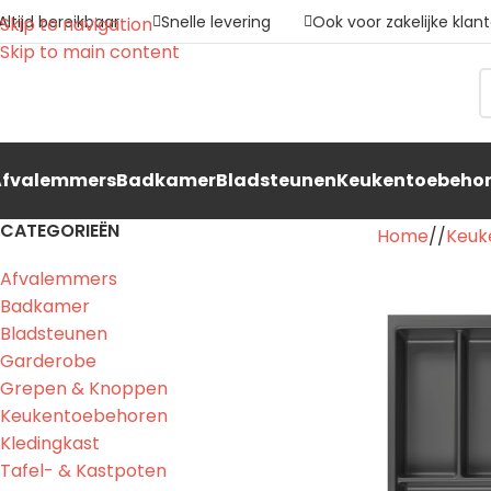
Altijd bereikbaar
Snelle levering
Ook voor zakelijke klan
Skip to navigation
Skip to main content
Afvalemmers
Badkamer
Bladsteunen
Keukentoebeho
CATEGORIEËN
Home
/
Keuk
Afvalemmers
Badkamer
Bladsteunen
Garderobe
Grepen & Knoppen
Keukentoebehoren
Kledingkast
Tafel- & Kastpoten