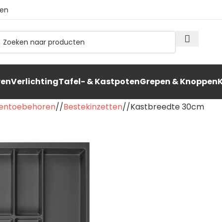
ten
ren
Verlichting
Tafel- & Kastpoten
Grepen & Knoppen
entoebehoren
/
Bestekinzetten
/
Kastbreedte 30cm