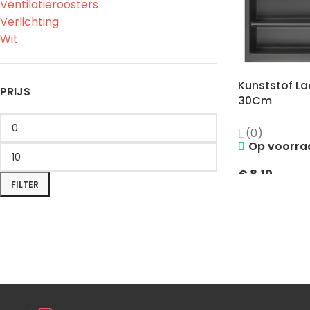
Ventilatieroosters
Verlichting
Wit
Kunststof Lad
PRIJS
30Cm
(0)
Op voorra
€
8,10
FILTER