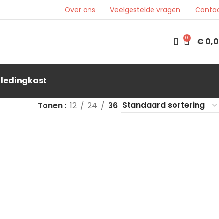
Over ons
Veelgestelde vragen
Conta
0
€
0,0
Kledingkast
Tonen
12
24
36