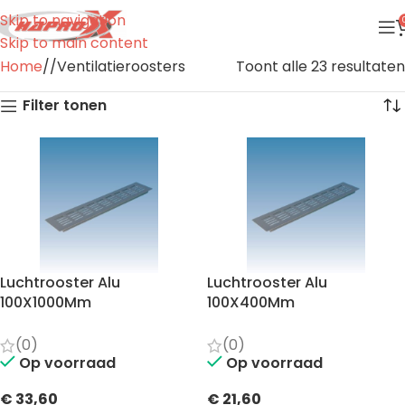
Skip to navigation
Skip to main content
Home
/
Ventilatieroosters
Toont alle 23 resultaten
Filter tonen
Luchtrooster Alu
Luchtrooster Alu
100X1000Mm
100X400Mm
(0)
(0)
Op voorraad
Op voorraad
€
33,60
€
21,60