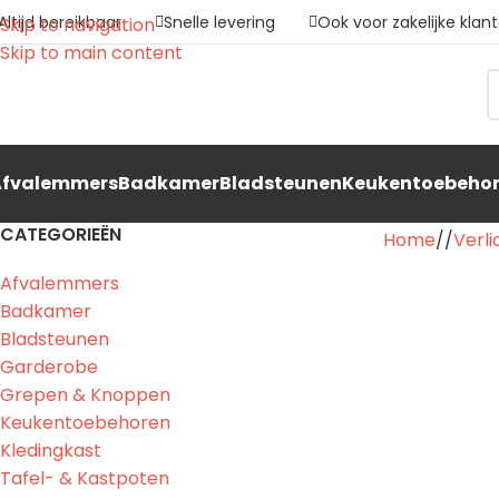
Altijd bereikbaar
Snelle levering
Ook voor zakelijke klan
Skip to navigation
Skip to main content
Afvalemmers
Badkamer
Bladsteunen
Keukentoebeho
CATEGORIEËN
Home
/
Verli
Afvalemmers
Badkamer
Bladsteunen
Garderobe
Grepen & Knoppen
Keukentoebehoren
Kledingkast
Tafel- & Kastpoten