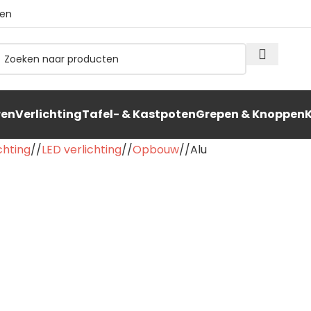
ten
ren
Verlichting
Tafel- & Kastpoten
Grepen & Knoppen
chting
/
LED verlichting
/
Opbouw
/
Alu