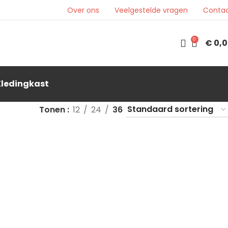
Over ons
Veelgestelde vragen
Conta
0
€
0,0
Kledingkast
Tonen
12
24
36