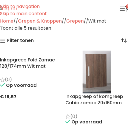
Skip to navigation
Skip to main content
Home
/
Grepen & Knoppen
/
Grepen
/
Wit mat
Toont alle 5 resultaten
Filter tonen
Inkapgreep Fold Zamac
128/174mm Wit mat
(0)
Op voorraad
Inkapgreep of komgreep
€
15,57
Cubic zamac 20x160mm
TOEVOEGEN AAN WINKELWAGEN
Wit mat
(0)
Op voorraad